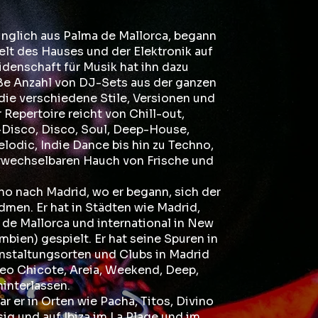
nglich aus Palma de Mallorca, begann
Welt des Hauses und der Elektronik auf
idenschaft für Musik hat ihn dazu
oße Anzahl von DJ-Sets aus der ganzen
die verschiedene Stile, Versionen und
 Repertoire reicht von Chill-out,
Disco, Disco, Soul, Deep-House,
lodic, Indie Dance bis hin zu Techno,
rwechselbaren Hauch von Frische und
o nach Madrid, wo er begann, sich der
men. Er hat in Städten wie Madrid,
a de Mallorca und international in New
bien) gespielt. Er hat seine Spuren in
nstaltungsorten und Clubs in Madrid
eo Chicote, Areia, Weekend, Deep,
interlassen.
r er in Orten wie Pacha, Titos, Divino
ig und auf Ibiza im La Plage und im