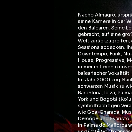
Nacho Almagro, ursprü
seine Karriere in der 
den Balearen. Seine Le
gebracht, auf eine gr
Welt zurückzugreifen, 
Sessions abdecken. Ihr
Downtempo, Funk, Nu-
House, Progressive, Me
immer mit einem unve
balearischer Vokalität.
Im Jahr 2000 zog Nach
schwarzen Musik zu wid
Barcelona, Ibiza, Palm
York und Bogotá (Kolum
symbolträchtigen Vera
wie Goa, Charada, Mus
Demode und Evaristo h
In Palma de Mallorca wa
und Café Garito ansäss