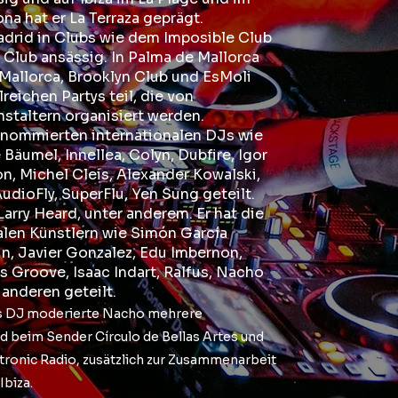
na hat er La Terraza geprägt.
adrid in Clubs wie dem Imposible Club
Club ansässig. In Palma de Mallorca
3Mallorca, Brooklyn Club und EsMoli
reichen Partys teil, die von
staltern organisiert werden.
renommierten internationalen DJs wie
Bäumel, Innellea, Colyn, Dubfire, Igor
on, Michel Cleis, Alexander Kowalski,
udioFly, SuperFlu, Yen Sung geteilt.
Larry Heard, unter anderem. Er hat die
alen Künstlern wie Simón García
n, Javier Gonzalez, Edu Imbernon,
is Groove, Isaac Indart, Ralfus, Nacho
 anderen geteilt.
ls DJ moderierte Nacho mehrere
d beim Sender Círculo de Bellas Artes und
tronic Radio, zusätzlich zur Zusammenarbeit
Ibiza.