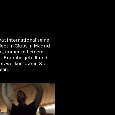
at international seine
lebt in Clubs in Madrid
hno, immer mit einem
r Branche geteilt und
etzwerken, damit Sie
sen.
eo abspielen