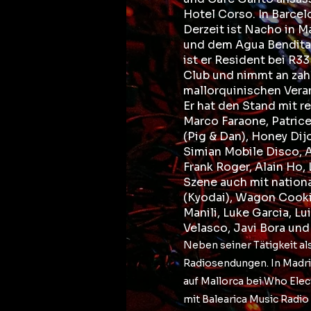
Hotel Corso. In Barcelo
Derzeit ist Nacho in M
und dem Agua Bendita 
ist er Resident bei R3
Club und nimmt an zahl
mallorquinischen Veran
Er hat den Stand mit 
Marco Faraone, Patrice 
(Pig & Dan), Honey Dij
Simian Mobile Disco, A
Frank Roger, Alain Ho, 
Szene auch mit nation
(Kyodai), Wagon Cooki
Manili, Luke Garcia, Lu
Velasco, Javi Bora und
Neben seiner Tätigkeit a
Radiosendungen. In Madri
auf Mallorca bei Who Elec
mit Balearica Music Radio 